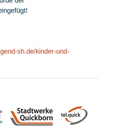
urde der
ingefügt!
ugend-sh.de/kinder-und-