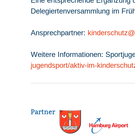
Eine entsprechende Ergänzung d
Delegiertenversammlung im Frühj
Ansprechpartner:
kinderschutz@t
Weitere Informationen: Sportjug
jugendsport/aktiv-im-kinderschu
Partner