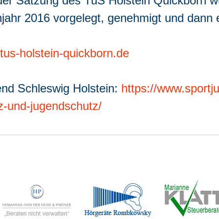
er Satzung des TuS Holstein Quickborn w
ahr 2016 vorgelegt, genehmigt und dann e
us-holstein-quickborn.de
end Schleswig Holstein:
https://www.sportj
tz-und-jugendschutz/